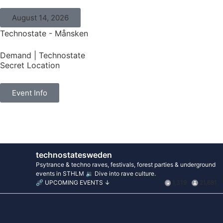
August 14, 2026
Technostate - Månsken
Demand
|
Technostate
Secret Location
Event Info
technostatesweden
Psytrance & techno raves, festivals, forest parties & underground
events in STHLM 🔉 Dive into rave culture.
⛓️‍💥 UPCOMING EVENTS ↓
1,319
21,681
technostatesweden
technostatesweden
technostatesweden
technostatesweden
technostatesweden
technostatesweden
Jun 18
Jun 17
Jun 16
technostatesweden
technostatesweden
technostatesweden
Jun 15
Jun 12
Jun 10