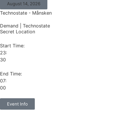
August 14, 2026
Technostate - Månsken
Demand
|
Technostate
Secret Location
Start Time:
23:
30
End Time:
07:
00
Event Info