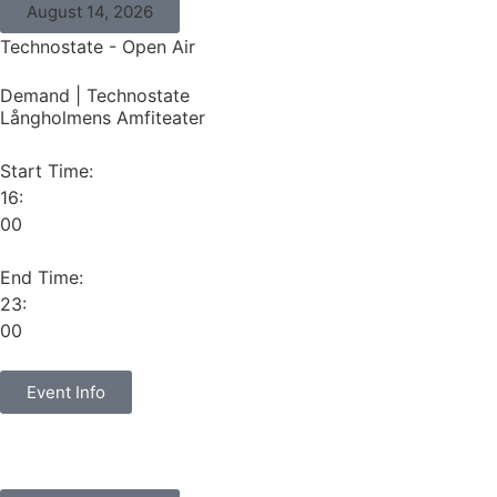
August 14, 2026
Technostate - Open Air
Demand
|
Technostate
Långholmens Amfiteater
Start Time:
16:
00
End Time:
23:
00
Event Info