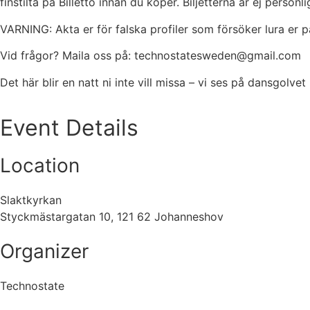
finstilta på Billetto innan du köper. Biljetterna är ej personl
VARNING: Akta er för falska profiler som försöker lura er på 
Vid frågor? Maila oss på: technostatesweden@gmail.com
Det här blir en natt ni inte vill missa – vi ses på dansgolvet
Event Details
Location
Slaktkyrkan
Styckmästargatan 10, 121 62 Johanneshov
Organizer
Technostate